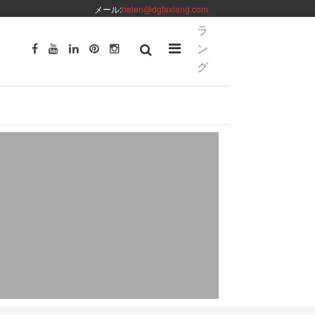
メール:
helen@dgfaxiang.com
ラ
ン
グ