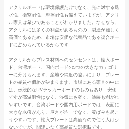
アクリルボードは環境保護だけでなく、光に対する透
水性、衝撃耐性、摩擦耐性も備えていますが、アクリ
ル家具は希少であることがわかりました。なぜなら、
アクリルには多くの利点があるものの、製造が難しく
高価であるため、市場は安価な代替品である複合ボー
ドに占められているからです。
アクリルからプレス材料へのセンセントは、輸入ボー
ド、台湾ボード、国内ボードの3つの大きなカテゴリ
ーに分けられます。産地や純度の違いにより、プレー
トの品質や価格が決まります。市場にある家具の中に
は、伝統的なUVラッカーボードのものもあり、安価
ですが高温耐性はなく、湿気にも弱く、塗装も剥がれ
やすいです。台湾ボードや国内用ボードでは、表面に
大きな水痕があり、厚さが均一でなく、黄ばみも起こ
りやすいです。輸入プレートは高価なので使う人は少
ないですが、間違いなく高品質な選択肢です。