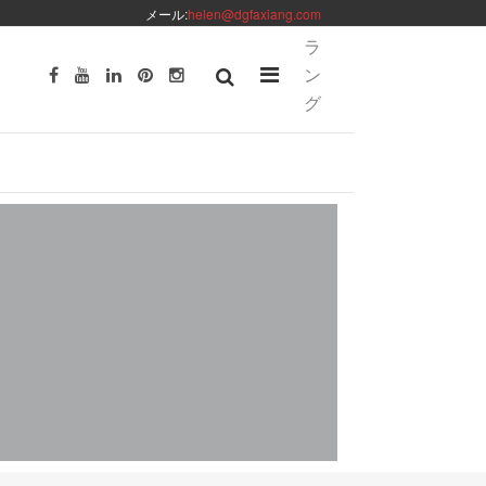
メール:
helen@dgfaxiang.com
ラ
ン
グ