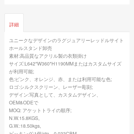
詳細
ユニークなデザインのラグジュアリーレッドルサイト
ホールスタンド卸売
素材:高品質なアクリル製の衣類掛け
サイズ:L642*W360*H1190MMまたはカスタムサイズ
が利用可能;
色:ピンク、オレンジ、赤、または利用可能な色;
ロゴ:シルクスクリーン、レーザー彫刻;
デザイン:写真として、カスタムデザイン、
OEM&ODEで
MOQ: アケットトライの順序;
N.W.15.8KGS,
G.W.:18.50kgs,
ピッキング:1個/ctn、0.033CBM